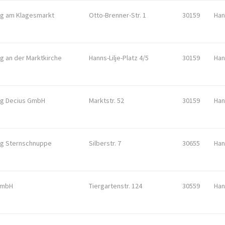
g am Klagesmarkt
Otto-Brenner-Str. 1
30159
Han
g an der Marktkirche
Hanns-Lilje-Platz 4/5
30159
Han
ng Decius GmbH
Marktstr. 52
30159
Han
ng Sternschnuppe
Silberstr. 7
30655
Han
GmbH
Tiergartenstr. 124
30559
Han