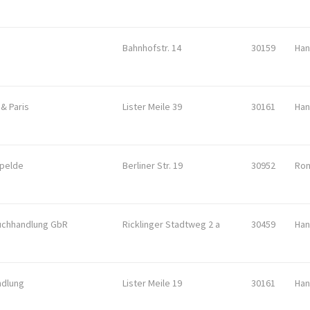
Bahnhofstr. 14
30159
Han
& Paris
Lister Meile 39
30161
Han
pelde
Berliner Str. 19
30952
Ro
uchhandlung GbR
Ricklinger Stadtweg 2 a
30459
Han
ndlung
Lister Meile 19
30161
Han