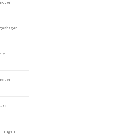
nover
genhagen
rte
nover
tzen
mmingen