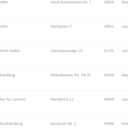
GmbH
Adolf-Emmelmann-Str. 7
30659
Han
GmbH
Marktplatz 5
30853
Lan
Lehrte GmbH
Zuckerpassage 19
31275
Leh
handlung
Hildesheimer Str. 74+75
30169
Han
her für Laatzen
Marktplatz 11
30880
Laa
Buchhandlung
Deverser Str. 2
30966
He