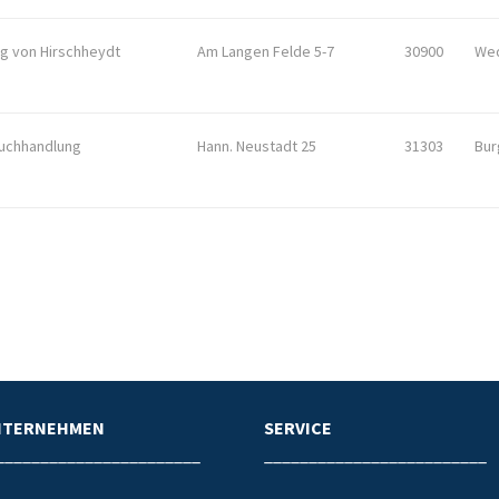
g von Hirschheydt
Am Langen Felde 5-7
30900
We
uchhandlung
Hann. Neustadt 25
31303
Bur
NTERNEHMEN
SERVICE
_______________________
_________________________