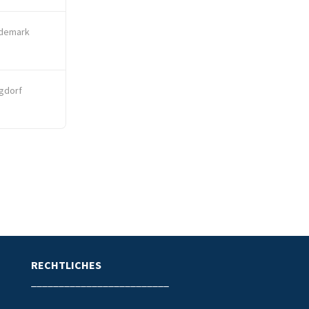
demark
gdorf
RECHTLICHES
_________________________