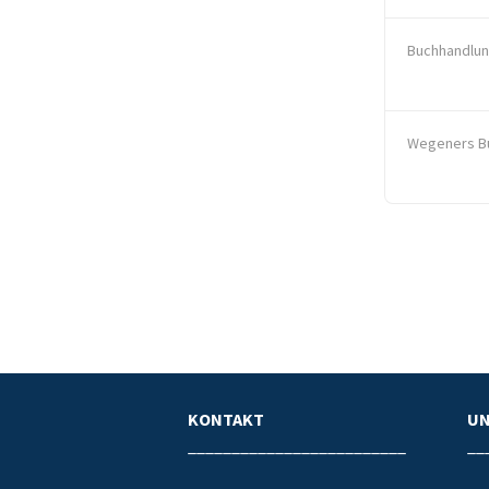
Buchhandlun
Wegeners B
KONTAKT
U
_________________________
__