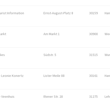
rist Information
Ernst-August-Platz 8
30159
Han
arkt
Am Markt 1
30900
We
ies
Südstr. 5
31515
Wun
 Leonie Konertz
Lister Meile 88
30161
Han
 Veenhuis
Iltener Str. 28
31275
Leh