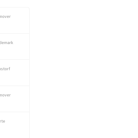
nover
demark
storf
nover
rte