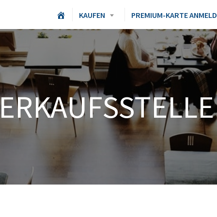
H
KAUFEN
PREMIUM-KARTE ANMEL
O
M
E
ERKAUFSSTELL