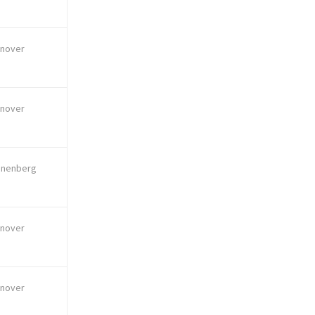
nover
nover
nnenberg
nover
nover