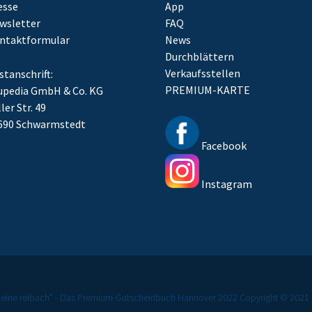
esse
App
wsletter
FAQ
ntaktformular
News
Durchblättern
Verkaufsstellen
stanschrift:
PREMIUM-KARTE
upedia GmbH & Co. KG
ler Str. 49
690 Schwarmstedt
Facebook
Instagram
kleine reibach" - Das Premium-Gutscheinbuch Hannover 2022 Copyright © 2021 