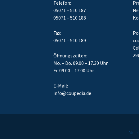
Telefon:
Pr
05071 – 510 187
Ne
05071 – 510 188
Ko
Fax:
Po
05071 – 510 189
co
Cel
29
Öffnungszeiten:
Mo. – Do. 09.00 – 17.30 Uhr
Fr. 09.00 – 17.00 Uhr
E-Mail:
info@coupedia.de
"der 