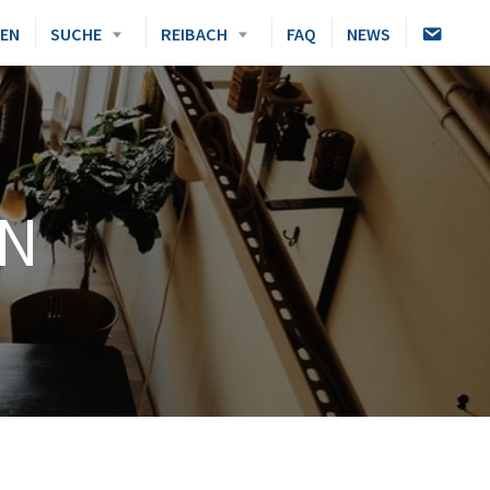
K
DEN
SUCHE
REIBACH
FAQ
NEWS
O
N
T
A
K
T
EN