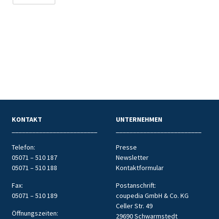
u
t
z
e
r
k
l
ä
r
u
n
KONTAKT
UNTERNEHMEN
_________________________
_________________________
g
Telefon:
Presse
05071 – 510 187
Newsletter
05071 – 510 188
Kontaktformular
Fax:
Postanschrift:
05071 – 510 189
coupedia GmbH & Co. KG
Celler Str. 49
Öffnungszeiten:
29690 Schwarmstedt