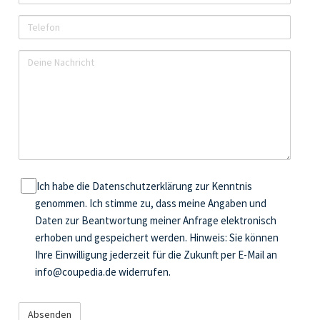
e
h
-
:
n
M
T
a
a
e
m
i
l
D
e
l
e
e
f
i
o
n
n
e
N
a
c
D
Ich habe die Datenschutzerklärung zur Kenntnis
h
a
genommen. Ich stimme zu, dass meine Angaben und
r
t
Daten zur Beantwortung meiner Anfrage elektronisch
i
e
erhoben und gespeichert werden. Hinweis: Sie können
c
n
Ihre Einwilligung jederzeit für die Zukunft per E-Mail an
h
s
info@coupedia.de widerrufen.
t
c
h