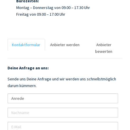
Bürozeiten:
Montag – Donnerstag von 09.00 – 17.30 Uhr
Freitag von 09.00 – 17.00 Uhr
Kontaktformular
Anbieter werden
Anbieter
bewerten
Deine Anfrage an uns:
Sende uns Deine Anfrage und wir werden uns schnellstmöglich
darum kümmern.
A
n
r
N
e
a
d
c
E