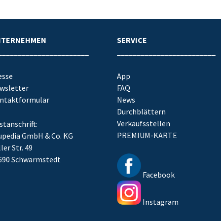
NTERNEHMEN
SERVICE
_______________________
_________________________
esse
App
wsletter
FAQ
ntaktformular
News
Durchblättern
Verkaufsstellen
stanschrift:
PREMIUM-KARTE
upedia GmbH & Co. KG
ler Str. 49
690 Schwarmstedt
Facebook
Instagram