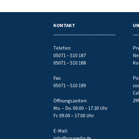
KONTAKT
U
_________________________
__
Telefon:
Pr
05071 – 510 187
Ne
05071 – 510 188
Ko
Fax:
Po
05071 – 510 189
co
Cel
29
Öffnungszeiten:
Mo. – Do. 09.00 – 17.30 Uhr
Fr. 09.00 – 17.00 Uhr
E-Mail:
info@coupedia.de