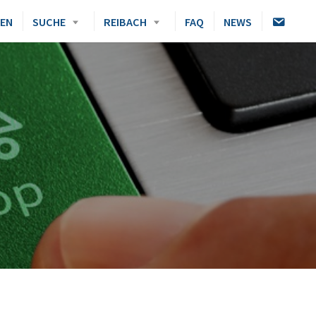
K
DEN
SUCHE
REIBACH
FAQ
NEWS
O
N
T
A
K
T