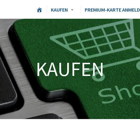
H
KAUFEN
PREMIUM-KARTE ANMEL
O
M
E
KAUFEN