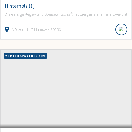
Hinterholz (1)
Die einzige Kegel- und Speisewirtschaft mit Biergarten in Hannover-List
Möckernstr. 7 Hannover 30163
VORTEILSPARTNER 2021