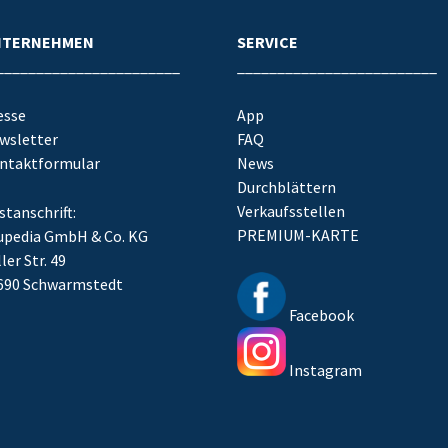
NTERNEHMEN
SERVICE
_______________________
_________________________
esse
App
wsletter
FAQ
ntaktformular
News
Durchblättern
Verkaufsstellen
stanschrift:
PREMIUM-KARTE
upedia GmbH & Co. KG
ler Str. 49
690 Schwarmstedt
Facebook
Instagram