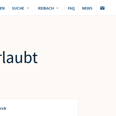
K
DEN
SUCHE
REIBACH
FAQ
NEWS
O
N
T
A
K
T
laubt
rch