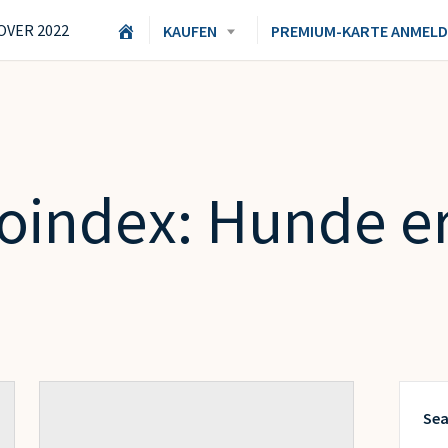
H
KAUFEN
PREMIUM-KARTE ANMEL
O
M
E
roindex:
Hunde er
Sea