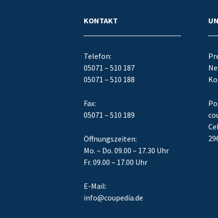
KONTAKT
U
_________________________
__
Telefon:
Pr
05071 – 510 187
Ne
05071 – 510 188
Ko
Fax:
Po
05071 – 510 189
co
Cel
29
Öffnungszeiten:
Mo. – Do. 09.00 – 17.30 Uhr
Fr. 09.00 – 17.00 Uhr
E-Mail:
info@coupedia.de